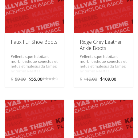
Faux Fur Shoe Boots
Ridge Grey Leather
Ankle Boots
Pellentesque habitant
Pellentesque habitant
morbi tristique senectus et
morbi tristique senectus et
netus et malesuada fames
netus et malesuada fames
ac turpis egestas.
ac turpis egestas.
Vestibulum tortor quam,
Vestibulum tortor quam,
$
59.00
$
55.00
$
119.00
$
109.00
feugiat vitae, ultricies eget,
feugiat vitae, ultricies eget,
Rated
tempor sit amet, ante.
tempor sit amet, ante.
4.00
out of 5
Donec eu libero sit amet
Donec eu libero sit amet
quam egestas semper.
quam egestas semper.
Aenean ultricies mi vitae
Aenean ultricies mi vitae
est. Mauris placerat
est. Mauris placerat
eleifend leo.
eleifend leo.