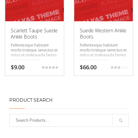
Scarlett Taupe Suede
Suede Western Ankle
Ankle Boots
Boots
Pellentesque habitant
Pellentesque habitant
morbi tristique senectus et
morbi tristique senectus et
netus et malesuada fames
netus et malesuada fames
ac turpis egestas.
ac turpis egestas.
Vestibulum tortor quam,
Vestibulum tortor quam,
$
9.00
$
66.00
feugiat vitae, ultricies eget,
feugiat vitae, ultricies eget,
Rated
Rated
tempor sit amet, ante.
tempor sit amet, ante.
5.00
3.00
out of 5
out of 5
Donec eu libero sit amet
Donec eu libero sit amet
quam egestas semper.
quam egestas semper.
Aenean ultricies mi vitae
Aenean ultricies mi vitae
est. Mauris placerat
est. Mauris placerat
eleifend leo.
eleifend leo.
PRODUCT SEARCH