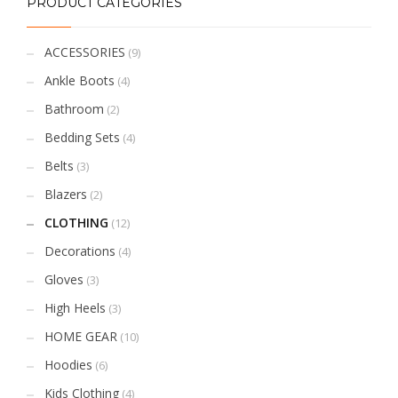
PRODUCT CATEGORIES
ACCESSORIES
(9)
Ankle Boots
(4)
Bathroom
(2)
Bedding Sets
(4)
Belts
(3)
Blazers
(2)
CLOTHING
(12)
Decorations
(4)
Gloves
(3)
High Heels
(3)
HOME GEAR
(10)
Hoodies
(6)
Kids Clothing
(4)