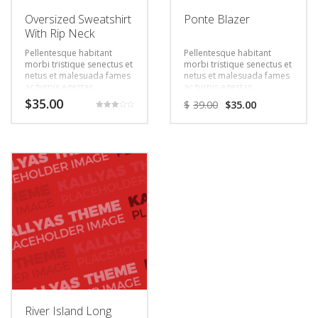
Oversized Sweatshirt
Ponte Blazer
With Rip Neck
Pellentesque habitant
Pellentesque habitant
morbi tristique senectus et
morbi tristique senectus et
netus et malesuada fames
netus et malesuada fames
ac turpis egestas.
ac turpis egestas.
Vestibulum tortor quam,
Vestibulum tortor quam,
$
35.00
$
39.00
$
35.00
feugiat vitae, ultricies eget,
feugiat vitae, ultricies eget,
Rated
tempor sit amet, ante.
tempor sit amet, ante.
3.00
out of 5
Donec eu libero sit amet
Donec eu libero sit amet
quam egestas semper.
quam egestas semper.
Aenean ultricies mi vitae
Aenean ultricies mi vitae
est. Mauris placerat
est. Mauris placerat
eleifend leo.
eleifend leo.
River Island Long