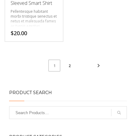
Sleeved Smart Shirt
Pellentesque habitant
morbi tristique senectus et
netus et malesuada fames
ac turpis egestas.
Vestibulum tortor quam,
$
20.00
feugiat vitae, ultricies eget,
tempor sit amet, ante.
Donec eu libero sit amet
quam egestas semper.
Aenean ultricies mi vitae
est. Mauris placerat
eleifend leo.
2
1
PRODUCT SEARCH