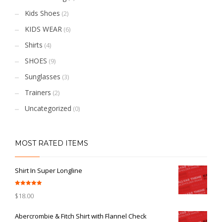
Kids Shoes
(2)
KIDS WEAR
(6)
Shirts
(4)
SHOES
(9)
Sunglasses
(3)
Trainers
(2)
Uncategorized
(0)
MOST RATED ITEMS
Shirt In Super Longline
Rated
5.00
$
18.00
out of 5
Abercrombie & Fitch Shirt with Flannel Check