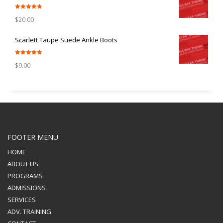
Rated
5.00
$
20.00
out of 5
Scarlett Taupe Suede Ankle Boots
Rated
5.00
$
9.00
out of 5
FOOTER MENU
HOME
ABOUT US
PROGRAMS
ADMISSIONS
SERVICES
ADV. TRAINING